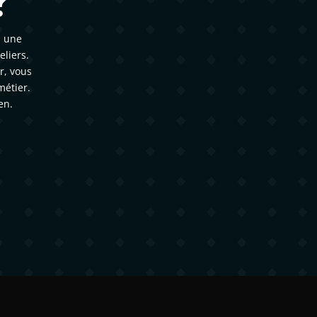
?
s une
liers.
r, vous
métier.
en.