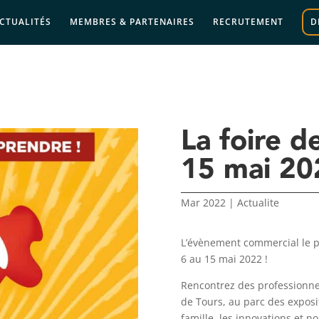
CTUALITÉS
MEMBRES & PARTENAIRES
RECRUTEMENT
D
La foire d
15 mai 20
Mar 2022
|
Actualite
L’évènement commercial le pl
6 au 15 mai 2022 !
Rencontrez des professionnel
de Tours, au parc des exposi
famille, les innovations et 