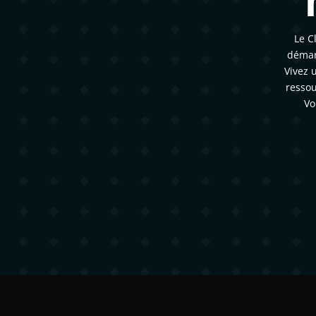
Le C
démar
Vivez 
ressou
Vo