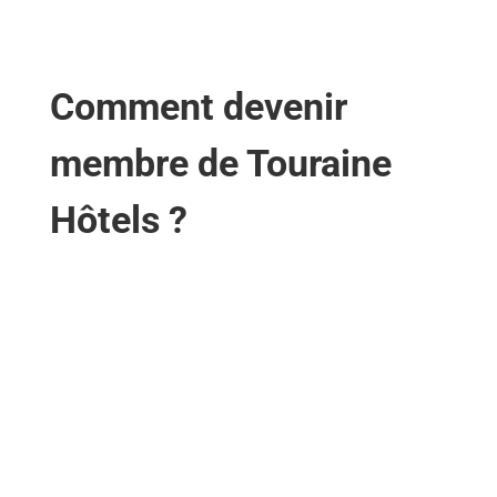
Comment devenir
membre de Touraine
Hôtels ?
Le club hôtelier présent depuis 30 ans en
Touraine, s’inscrit dans une démarche
d’ouverture et de facilitation des échanges
inter-membres hôteliers. Vivez un expérience,
profitez de ces instants privilégiés pour vous
inspirer, vous ressourcer, faire le plein d’énergie
et découvrir de bonnes pratiques du métier.