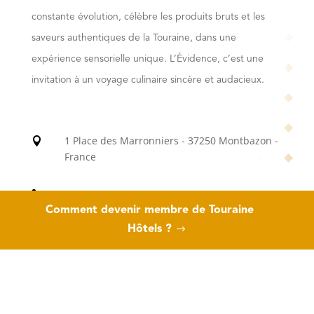
constante évolution, célèbre les produits bruts et les
saveurs authentiques de la Touraine, dans une
expérience sensorielle unique. L’Évidence, c’est une
invitation à un voyage culinaire sincère et audacieux.
1 Place des Marronniers - 37250 Montbazon -

France
+33 2 47 38 67 36

Comment devenir membre de Touraine
Hôtels ?
contact@restaurant-levidence.com

https://www.restaurant-levidence.com
