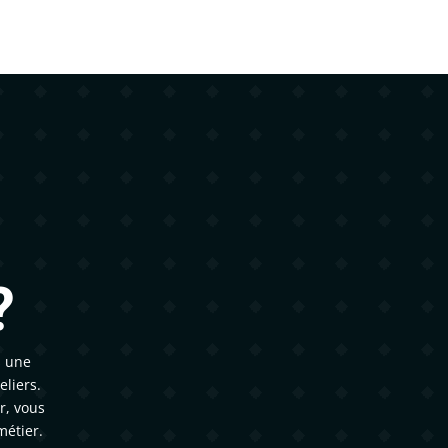
?
s une
liers.
r, vous
métier.