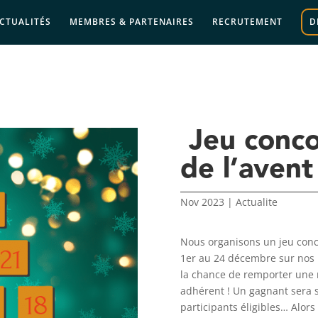
CTUALITÉS
MEMBRES & PARTENAIRES
RECRUTEMENT
D
Jeu conco
de l’avent
Nov 2023
|
Actualite
Nous organisons un jeu conc
1er au 24 décembre sur nos 
la chance de remporter une n
adhérent ! Un gagnant sera s
participants éligibles… Alors r