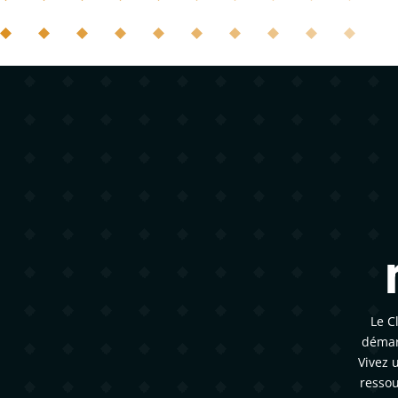
Le C
démar
Vivez 
ressou