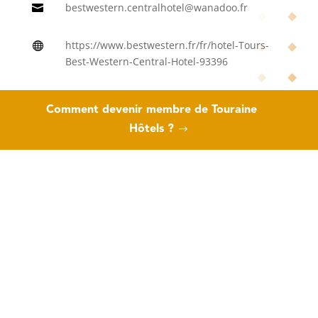
bestwestern.centralhotel@wanadoo.fr

https://www.bestwestern.fr/fr/hotel-Tours-

Best-Western-Central-Hotel-93396
Comment devenir membre de Touraine
Taleka Tremouilles
Hôtels ?
Directrice