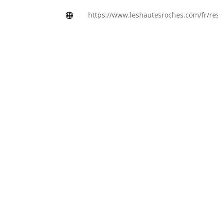
https://www.leshautesroches.com/fr/re

rochecorbon.html