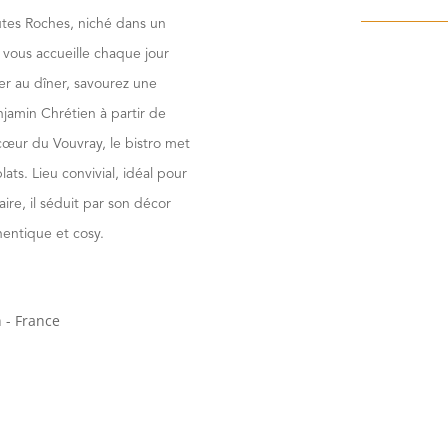
tes Roches, niché dans un
, vous accueille chaque jour
r au dîner, savourez une
enjamin Chrétien à partir de
 cœur du Vouvray, le bistro met
ats. Lieu convivial, idéal pour
ire, il séduit par son décor
hentique et cosy.
 - France