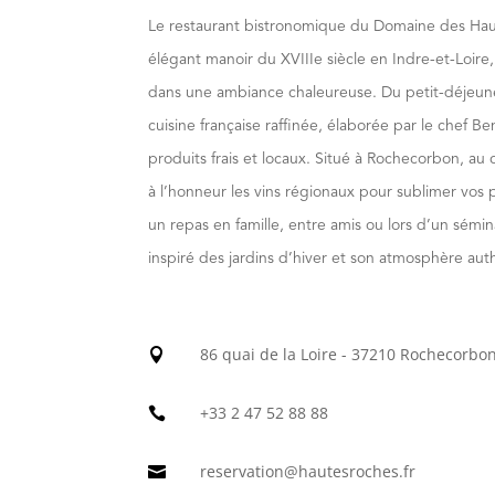
Le restaurant bistronomique du Domaine des Hau
élégant manoir du XVIIIe siècle en Indre-et-Loire
dans une ambiance chaleureuse. Du petit-déjeune
cuisine française raffinée, élaborée par le chef B
produits frais et locaux. Situé à Rochecorbon, au
à l’honneur les vins régionaux pour sublimer vos pl
un repas en famille, entre amis ou lors d’un sémina
inspiré des jardins d’hiver et son atmosphère aut
86 quai de la Loire - 37210 Rochecorbon

+33 2 47 52 88 88

reservation@hautesroches.fr
