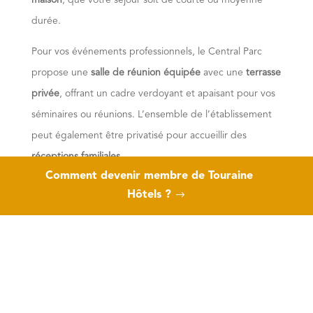
durée.
Pour vos événements professionnels, le Central Parc
propose une
salle de réunion équipée
avec une
terrasse
privée
, offrant un cadre verdoyant et apaisant pour vos
séminaires ou réunions. L’ensemble de l’établissement
peut également être privatisé pour accueillir des
réceptions familiales
.
Comment devenir membre de Touraine
Grâce à un
système d’accès autonome
, sans réception
Hôtels ?
traditionnelle, vous bénéficiez d’une arrivée simplifiée et
personnalisée : récupérez vos clés à toute heure via un
code d’accès
et une
boîte à clés sécurisée
.
Le
Central Parc Tours
est l’adresse idéale pour allier
confort, élégance et liberté au cœur de Tours.