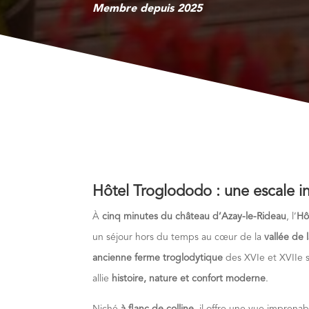
Membre depuis 2025
Hôtel Troglododo : une escale in
À
cinq minutes du château d’Azay-le-Rideau
, l’
Hô
un séjour hors du temps au cœur de la
vallée de 
ancienne ferme troglodytique
des XVIe et XVIIe s
allie
histoire, nature et confort moderne
.
Niché
à flanc de colline
, il offre une vue imprenabl