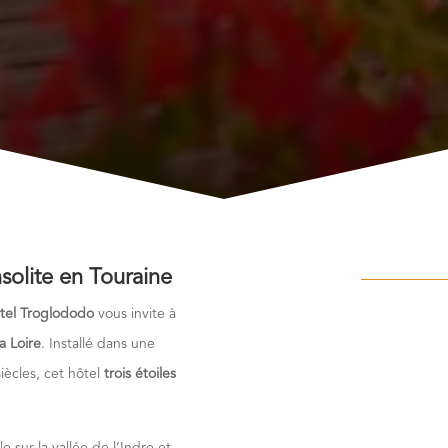
solite en Touraine
tel Troglododo
vous invite à
la Loire
. Installé dans une
iècles, cet hôtel
trois étoiles
e sur la vallée de l’Indre et