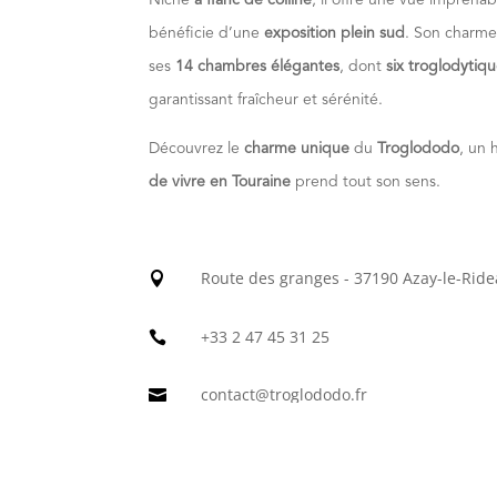
bénéficie d’une
exposition plein sud
. Son charme
ses
14 chambres élégantes
, dont
six troglodytiq
garantissant fraîcheur et sérénité.
Découvrez le
charme unique
du
Troglododo
, un 
de vivre en Touraine
prend tout son sens.
Route des granges - 37190 Azay-le-Ride

+33 2 47 45 31 25

contact@troglododo.fr

https://www.troglododo.fr
