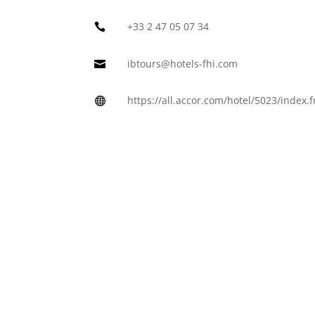
+33 2 47 05 07 34

ibtours@hotels-fhi.com

https://all.accor.com/hotel/5023/index.f
