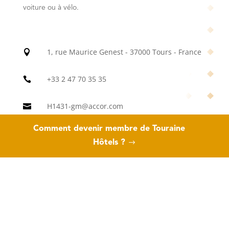
voiture ou à vélo.
1, rue Maurice Genest - 37000 Tours - France

+33 2 47 70 35 35

H1431-gm@accor.com

Comment devenir membre de Touraine
https://all.accor.com/hotel/1431/index.fr.shtml

Hôtels ?
Sylvie Roma
Directrice