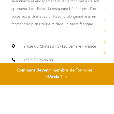
saisonnalité et engagement durable font partie de son
approche. Les clients du restaurant bénéficient d’un
accès aux jardins et au château, prolongeant ainsi un
moment de plaisir culinaire dans un cadre féérique.
9 Rue du Château - 37120 Lémeré - France

+33 6 59 06 86 33

Comment devenir membre de Touraine
jardinsecretrivau@gmail.com

Hôtels ?
https://www.chateaudurivau.com/fr/restaurant-

gastronomique.php