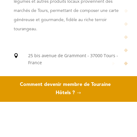
légumes et autres produits locaux proviennent des
marchés de Tours, permettant de composer une carte
généreuse et gourmande, fidèle au riche terroir
tourangeau.
25 bis avenue de Grammont - 37000 Tours -

France
+33 2 47 20 15 15

Comment devenir membre de Touraine
Hôtels ?
info@la-chope.fr

https://www.la-chope.fr
