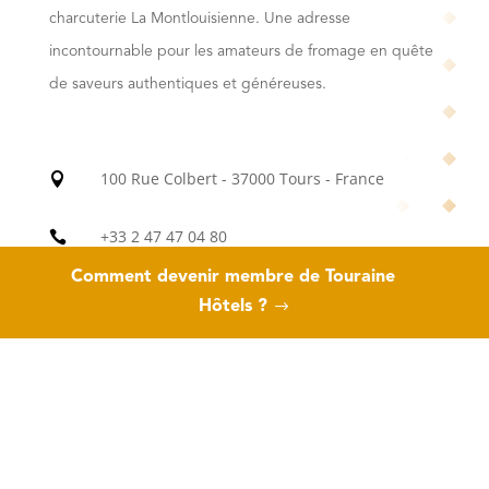
charcuterie La Montlouisienne. Une adresse
incontournable pour les amateurs de fromage en quête
de saveurs authentiques et généreuses.
100 Rue Colbert - 37000 Tours - France

+33 2 47 47 04 80

Comment devenir membre de Touraine
contact@lasourisgourmande37.fr

Hôtels ?
https://lasourisgourmande37.fr
