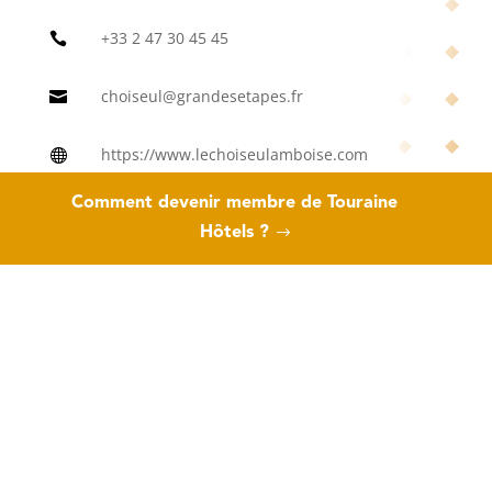
+33 2 47 30 45 45

choiseul@grandesetapes.fr

https://www.lechoiseulamboise.com

Comment devenir membre de Touraine
Hôtels ?
Yann POULMARCH
Directeur