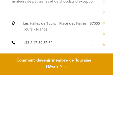
amateurs de pâtisseries et de chocolats d’exception.
Les Halles de Tours - Place des Halles - 37000

Tours - France
+33 2 47 39 37 62

tours@maison-caffet.com

Comment devenir membre de Touraine
Hôtels ?
https://maison-caffet.com/fr/maison-caffet-

tours/