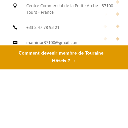
Centre Commercial de la Petite Arche - 37100

Tours - France
+33 2 47 78 93 21

maminor37100@gmail.com

Comment devenir membre de Touraine
https://mamiebigoude-tours-nord.fr

Hôtels ?