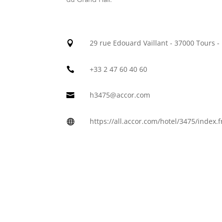
29 rue Edouard Vaillant - 37000 Tours -

+33 2 47 60 40 60

h3475@accor.com

https://all.accor.com/hotel/3475/index.f
