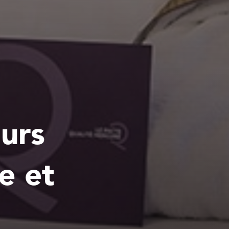
urs
e et