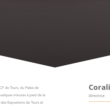
Coral
CF de Tours, du Palais de
Directrice
 quelques minutes à pied de la
c des Expositions de Tours et