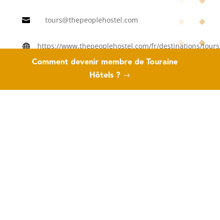
tours@thepeoplehostel.com

https://www.thepeoplehostel.com/fr/destinations/tours

Comment devenir membre de Touraine
Hôtels ?