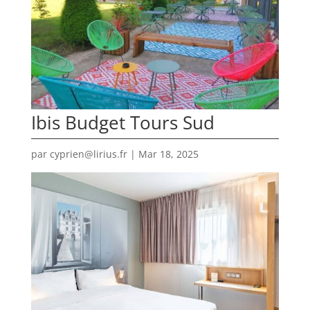
Ibis Budget Tours Sud
par
cyprien@lirius.fr
|
Mar 18, 2025